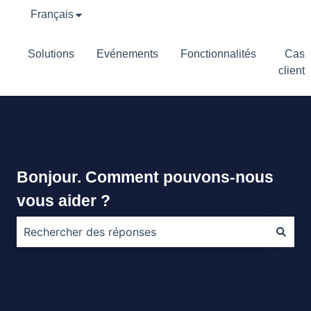
Français
Afficher le sous-menu pour les traductions
Solutions
Evénements
Fonctionnalités
Cas
client
Bonjour. Comment pouvons-nous
vous aider ?
Il n'y a aucune suggestion car le champ de recherche e